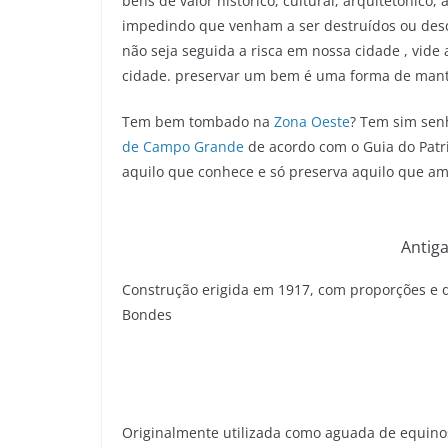
bens de valor histórico, cultural, arquitetônico
impedindo que venham a ser destruídos ou desc
não seja seguida a risca em nossa cidade , vid
cidade. preservar um bem é uma forma de manter
Tem bem tombado na
Zona Oeste
? Tem sim sen
de Campo Grande
de acordo com o Guia do Patri
aquilo que conhece e só preserva aquilo que am
Antig
Construção erigida em 1917, com proporções e d
Bondes
Originalmente utilizada como aguada de equinos,