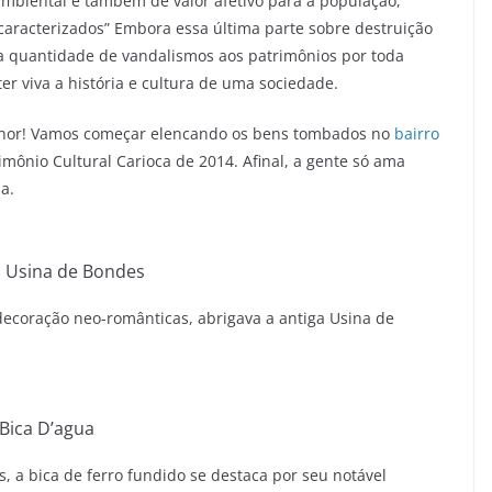
, ambiental e também de valor afetivo para a população,
aracterizados” Embora essa última parte sobre destruição
e a quantidade de vandalismos aos patrimônios por toda
 viva a história e cultura de uma sociedade.
hor! Vamos começar elencando os bens tombados no
bairro
mônio Cultural Carioca de 2014. Afinal, a gente só ama
a.
a Usina de Bondes
ecoração neo-românticas, abrigava a antiga Usina de
Bica D’agua
 a bica de ferro fundido se destaca por seu notável