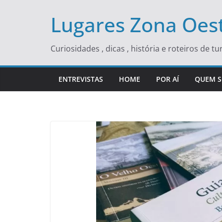
Skip
Lugares Zona Oest
to
content
Curiosidades , dicas , história e roteiros de 
ENTREVISTAS
HOME
POR AÍ
QUEM 