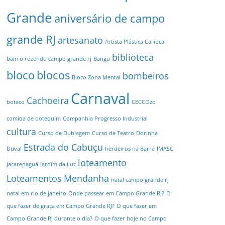
Grande
aniversário de campo
grande RJ
artesanato
Artista Plástica Carioca
biblioteca
bairro rozendo campo grande rj
Bangu
bloco
blocos
bombeiros
Bloco Zona Mental
Carnaval
Cachoeira
boteco
CECCOzo
comida de botequim
Companhia Progresso Industrial
cultura
Curso de Dublagem
Curso de Teatro
Dorinha
Estrada do Cabuçu
Duval
herdeiros na Barra
IMASC
loteamento
Jacarepaguá
Jardim da Luz
Loteamentos
Mendanha
natal campo grande rj
natal em rio de janeiro
Onde passear em Campo Grande RJ?
O
que fazer de graça em Campo Grande RJ?
O que fazer em
Campo Grande RJ durante o dia?
O que fazer hoje no Campo