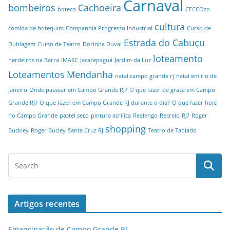
Carnaval
bombeiros
Cachoeira
boteco
CECCOzo
cultura
comida de botequim
Companhia Progresso Industrial
Curso de
Estrada do Cabuçu
Dublagem
Curso de Teatro
Dorinha Duval
loteamento
herdeiros na Barra
IMASC
Jacarepaguá
Jardim da Luz
Loteamentos
Mendanha
natal campo grande rj
natal em rio de
janeiro
Onde passear em Campo Grande RJ?
O que fazer de graça em Campo
Grande RJ?
O que fazer em Campo Grande RJ durante o dia?
O que fazer hoje
no Campo Grande
pastel seco
pintura acrílica
Realengo
Recreio
RJ?
Roger
shopping
Buckley
Roger Bucley
Santa Cruz RJ
Teatro de Tablado
Artigos recentes
Emancipação de Campo Grande RJ