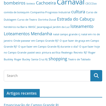
Carnaval
bombeiros
Cachoeira
boteco
CECCOzo
cultura
comida de botequim
Companhia Progresso Industrial
Curso de
Estrada do Cabuçu
Dublagem
Curso de Teatro
Dorinha Duval
loteamento
herdeiros na Barra
IMASC
Jacarepaguá
Jardim da Luz
Loteamentos
Mendanha
natal campo grande rj
natal em rio de
janeiro
Onde passear em Campo Grande RJ?
O que fazer de graça em Campo
Grande RJ?
O que fazer em Campo Grande RJ durante o dia?
O que fazer hoje
no Campo Grande
pastel seco
pintura acrílica
Realengo
Recreio
RJ?
Roger
shopping
Buckley
Roger Bucley
Santa Cruz RJ
Teatro de Tablado
Artigos recentes
Emancipação de Campo Grande RJ