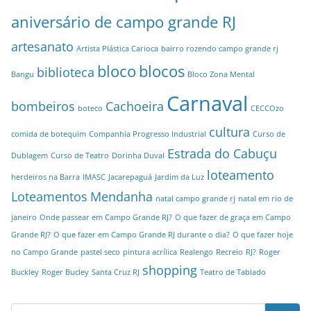
aniversário de campo grande RJ
artesanato
Artista Plástica Carioca
bairro rozendo campo grande rj
bloco
blocos
biblioteca
Bangu
Bloco Zona Mental
Carnaval
bombeiros
Cachoeira
boteco
CECCOzo
cultura
comida de botequim
Companhia Progresso Industrial
Curso de
Estrada do Cabuçu
Dublagem
Curso de Teatro
Dorinha Duval
loteamento
herdeiros na Barra
IMASC
Jacarepaguá
Jardim da Luz
Loteamentos
Mendanha
natal campo grande rj
natal em rio de
janeiro
Onde passear em Campo Grande RJ?
O que fazer de graça em Campo
Grande RJ?
O que fazer em Campo Grande RJ durante o dia?
O que fazer hoje
no Campo Grande
pastel seco
pintura acrílica
Realengo
Recreio
RJ?
Roger
shopping
Buckley
Roger Bucley
Santa Cruz RJ
Teatro de Tablado