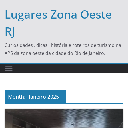
Skip
Lugares Zona Oeste
to
content
RJ
Curiosidades , dicas , história e roteiros de turismo na
AP5 da zona oeste da cidade do Rio de Janeiro.
Month:
Janeiro 2025