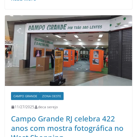
CAMPO GRANDE
ZONA OESTE
11/27/2025
deca serejo
Campo Grande RJ celebra 422
anos com mostra fotográfica no