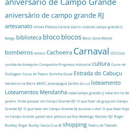
aniversário de Campo Grande
aniversário de campo grande RJ
artesanato
Artista Plástica Carioca
bairro rozendo campo grande rj
bloco
blocos
biblioteca
Bangu
Bloco Zona Mental
Carnaval
bombeiros
Cachoeira
boteco
CECCOzo
cultura
comida de botequim
Companhia Progresso Industrial
Curso de
Estrada do Cabuçu
Dublagem
Curso de Teatro
Dorinha Duval
loteamento
herdeiros na Barra
IMASC
Jacarepaguá
Jardim da Luz
Loteamentos
Mendanha
natal campo grande rj
natal em rio de
janeiro
Onde passear em Campo Grande RJ?
O que fazer de graça em Campo
Grande RJ?
O que fazer em Campo Grande RJ durante o dia?
O que fazer hoje
no Campo Grande
pastel seco
pintura acrílica
Realengo
Recreio
RJ?
Roger
shopping
Buckley
Roger Bucley
Santa Cruz RJ
Teatro de Tablado