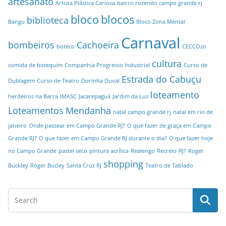
artesanato
Artista Plástica Carioca
bairro rozendo campo grande rj
bloco
blocos
biblioteca
Bangu
Bloco Zona Mental
Carnaval
bombeiros
Cachoeira
boteco
CECCOzo
cultura
comida de botequim
Companhia Progresso Industrial
Curso de
Estrada do Cabuçu
Dublagem
Curso de Teatro
Dorinha Duval
loteamento
herdeiros na Barra
IMASC
Jacarepaguá
Jardim da Luz
Loteamentos
Mendanha
natal campo grande rj
natal em rio de
janeiro
Onde passear em Campo Grande RJ?
O que fazer de graça em Campo
Grande RJ?
O que fazer em Campo Grande RJ durante o dia?
O que fazer hoje
no Campo Grande
pastel seco
pintura acrílica
Realengo
Recreio
RJ?
Roger
shopping
Buckley
Roger Bucley
Santa Cruz RJ
Teatro de Tablado