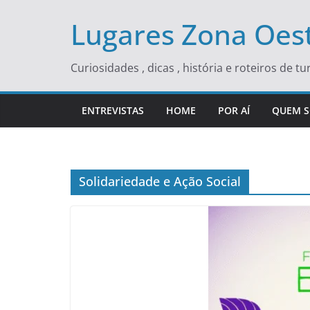
Skip
Lugares Zona Oest
to
content
Curiosidades , dicas , história e roteiros de 
ENTREVISTAS
HOME
POR AÍ
QUEM 
Solidariedade e Ação Social