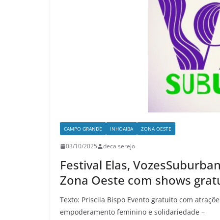
CAMPO GRANDE
INHOAIBA
ZONA OESTE
03/10/2025
deca serejo
Festival Elas, VozesSuburban
Zona Oeste com shows gratuit
Texto: Priscila Bispo Evento gratuito com atraçõ
empoderamento feminino e solidariedade –