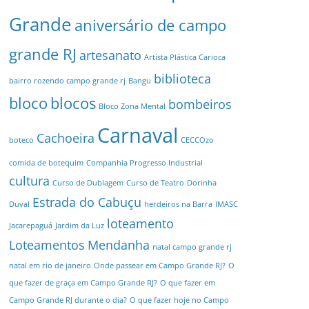
Grande
aniversário de campo
grande RJ
artesanato
Artista Plástica Carioca
biblioteca
bairro rozendo campo grande rj
Bangu
bloco
blocos
bombeiros
Bloco Zona Mental
Carnaval
Cachoeira
boteco
CECCOzo
comida de botequim
Companhia Progresso Industrial
cultura
Curso de Dublagem
Curso de Teatro
Dorinha
Estrada do Cabuçu
Duval
herdeiros na Barra
IMASC
loteamento
Jacarepaguá
Jardim da Luz
Loteamentos
Mendanha
natal campo grande rj
natal em rio de janeiro
Onde passear em Campo Grande RJ?
O
que fazer de graça em Campo Grande RJ?
O que fazer em
Campo Grande RJ durante o dia?
O que fazer hoje no Campo