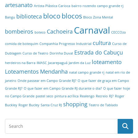
artesanato
Artista Plástica Carioca
bairro rozendo campo grande rj
bloco
blocos
biblioteca
Bangu
Bloco Zona Mental
Carnaval
bombeiros
Cachoeira
boteco
CECCOzo
cultura
comida de botequim
Companhia Progresso Industrial
Curso de
Estrada do Cabuçu
Dublagem
Curso de Teatro
Dorinha Duval
loteamento
herdeiros na Barra
IMASC
Jacarepaguá
Jardim da Luz
Loteamentos
Mendanha
natal campo grande rj
natal em rio de
janeiro
Onde passear em Campo Grande RJ?
O que fazer de graça em Campo
Grande RJ?
O que fazer em Campo Grande RJ durante o dia?
O que fazer hoje
no Campo Grande
pastel seco
pintura acrílica
Realengo
Recreio
RJ?
Roger
shopping
Buckley
Roger Bucley
Santa Cruz RJ
Teatro de Tablado