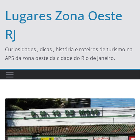
Skip
Lugares Zona Oeste
to
content
RJ
Curiosidades , dicas , história e roteiros de turismo na
AP5 da zona oeste da cidade do Rio de Janeiro.