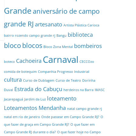
Grande
aniversário de campo
grande RJ
artesanato
Artista Plástica Carioca
biblioteca
bairro rozendo campo grande rj
Bangu
bloco
blocos
bombeiros
Bloco Zona Mental
Carnaval
Cachoeira
boteco
CECCOzo
comida de botequim
Companhia Progresso Industrial
cultura
Curso de Dublagem
Curso de Teatro
Dorinha
Estrada do Cabuçu
Duval
herdeiros na Barra
IMASC
loteamento
Jacarepaguá
Jardim da Luz
Loteamentos
Mendanha
natal campo grande rj
natal em rio de janeiro
Onde passear em Campo Grande RJ?
O
que fazer de graça em Campo Grande RJ?
O que fazer em
Campo Grande RJ durante o dia?
O que fazer hoje no Campo