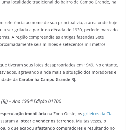
uma localidade tradicional do bairro de Campo Grande, na
em referência ao nome de sua principal via, a área onde hoje
 a ser grilada a partir da década de 1930, período marcado
terras. A região compreendia as antigas fazendas Sete
roximadamente seis milhões e setecentos mil metros
 que tiveram seus lotes desapropriados em 1949. No entanto,
esviados, agravando ainda mais a situação dos moradores e
alidade da
Carobinha Campo Grande RJ
.
 (RJ) – Ano 1954\Edição 01700
especulação imobiliária
na Zona Oeste, os
grileiros da Cia
assaram a
lotear e vender os terrenos
. Muitas vezes, o
soa
, o que acabou
afastando compradores
e resultando no