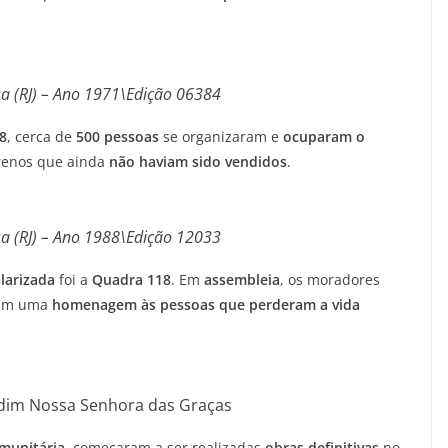
a (RJ) – Ano 1971\Edição 06384
8
, cerca de
500 pessoas
se organizaram e
ocuparam o
rrenos que ainda
não haviam sido vendidos
.
a (RJ) – Ano 1988\Edição 12033
larizada
foi a
Quadra 118
. Em
assembleia
, os moradores
am uma
homenagem às pessoas que perderam a vida
rdim Nossa Senhora das Graças
munitária
, começaram a ser realizadas
obras definitivas
no