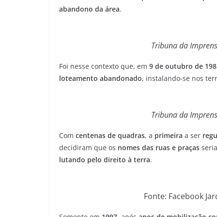
abandono da área
.
Tribuna da Imprens
Foi nesse contexto que, em
9 de outubro de 198
loteamento abandonado
, instalando-se nos te
Tribuna da Imprens
Com
centenas de quadras
, a
primeira
a ser
regu
decidiram que os
nomes das ruas e praças
seri
lutando pelo direito à terra
.
Fonte: Facebook Ja
Somente em
1997
, após
anos de mobilização co