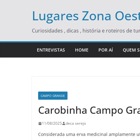
Skip
Lugares Zona Oest
to
content
Curiosidades , dicas , história e roteiros de 
ENTREVISTAS
HOME
POR AÍ
QUEM 
CAMPO GRANDE
Carobinha Campo Gr
11/08/2025
deca serejo
Considerada uma erva medicinal amplamente ut