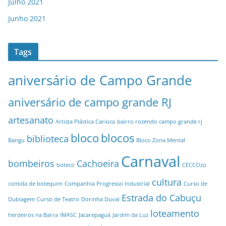
Julho 2021
Junho 2021
Tags
aniversário de Campo Grande
aniversário de campo grande RJ
artesanato
Artista Plástica Carioca
bairro rozendo campo grande rj
bloco
blocos
biblioteca
Bangu
Bloco Zona Mental
Carnaval
bombeiros
Cachoeira
boteco
CECCOzo
cultura
comida de botequim
Companhia Progresso Industrial
Curso de
Estrada do Cabuçu
Dublagem
Curso de Teatro
Dorinha Duval
loteamento
herdeiros na Barra
IMASC
Jacarepaguá
Jardim da Luz