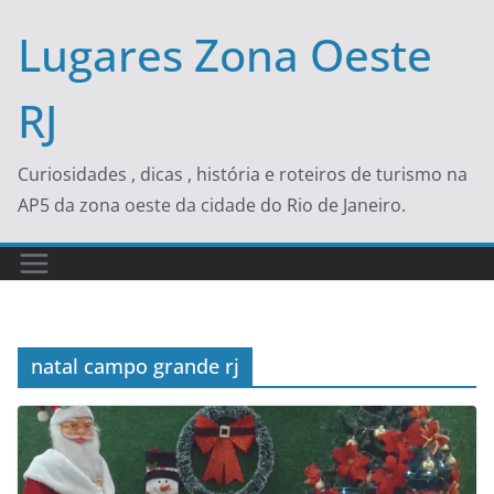
Skip
Lugares Zona Oeste
to
content
RJ
Curiosidades , dicas , história e roteiros de turismo na
AP5 da zona oeste da cidade do Rio de Janeiro.
natal campo grande rj