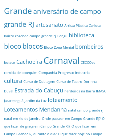
Grande
aniversário de campo
grande RJ
artesanato
Artista Plástica Carioca
biblioteca
bairro rozendo campo grande rj
Bangu
bloco
blocos
bombeiros
Bloco Zona Mental
Carnaval
Cachoeira
boteco
CECCOzo
comida de botequim
Companhia Progresso Industrial
cultura
Curso de Dublagem
Curso de Teatro
Dorinha
Estrada do Cabuçu
Duval
herdeiros na Barra
IMASC
loteamento
Jacarepaguá
Jardim da Luz
Loteamentos
Mendanha
natal campo grande rj
natal em rio de janeiro
Onde passear em Campo Grande RJ?
O
que fazer de graça em Campo Grande RJ?
O que fazer em
Campo Grande RJ durante o dia?
O que fazer hoje no Campo