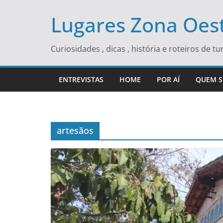
Skip
Lugares Zona Oest
to
content
Curiosidades , dicas , história e roteiros de 
ENTREVISTAS
HOME
POR AÍ
QUEM 
artesãos