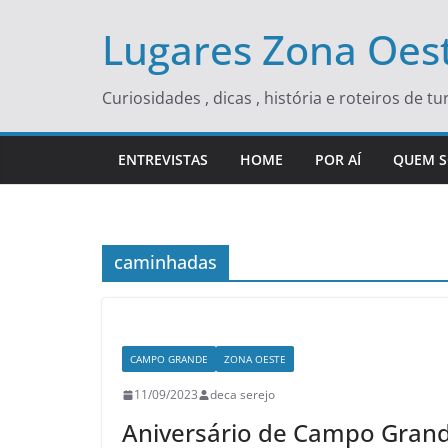
Skip
Lugares Zona Oest
to
content
Curiosidades , dicas , história e roteiros de 
ENTREVISTAS
HOME
POR AÍ
QUEM 
caminhadas
CAMPO GRANDE
ZONA OESTE
11/09/2023
deca serejo
Aniversário de Campo Grand