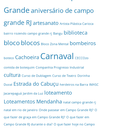
Grande
aniversário de campo
grande RJ
artesanato
Artista Plástica Carioca
biblioteca
bairro rozendo campo grande rj
Bangu
bloco
blocos
bombeiros
Bloco Zona Mental
Carnaval
Cachoeira
boteco
CECCOzo
comida de botequim
Companhia Progresso Industrial
cultura
Curso de Dublagem
Curso de Teatro
Dorinha
Estrada do Cabuçu
Duval
herdeiros na Barra
IMASC
loteamento
Jacarepaguá
Jardim da Luz
Loteamentos
Mendanha
natal campo grande rj
natal em rio de janeiro
Onde passear em Campo Grande RJ?
O
que fazer de graça em Campo Grande RJ?
O que fazer em
Campo Grande RJ durante o dia?
O que fazer hoje no Campo