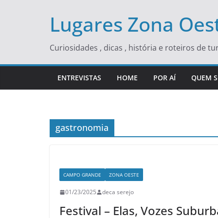
Skip
Lugares Zona Oest
to
content
Curiosidades , dicas , história e roteiros de 
ENTREVISTAS
HOME
POR AÍ
QUEM 
gastronomia
CAMPO GRANDE
ZONA OESTE
01/23/2025
deca serejo
Festival – Elas, Vozes Subu