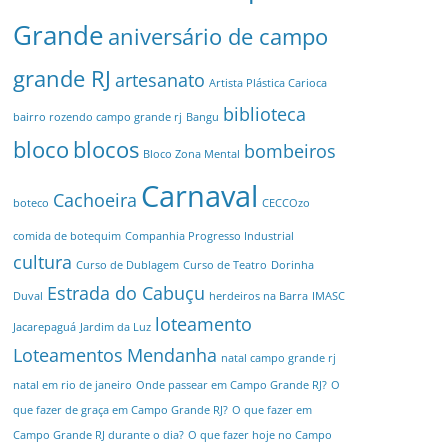
Grande
aniversário de campo
grande RJ
artesanato
Artista Plástica Carioca
biblioteca
bairro rozendo campo grande rj
Bangu
bloco
blocos
bombeiros
Bloco Zona Mental
Carnaval
Cachoeira
boteco
CECCOzo
comida de botequim
Companhia Progresso Industrial
cultura
Curso de Dublagem
Curso de Teatro
Dorinha
Estrada do Cabuçu
Duval
herdeiros na Barra
IMASC
loteamento
Jacarepaguá
Jardim da Luz
Loteamentos
Mendanha
natal campo grande rj
natal em rio de janeiro
Onde passear em Campo Grande RJ?
O
que fazer de graça em Campo Grande RJ?
O que fazer em
Campo Grande RJ durante o dia?
O que fazer hoje no Campo