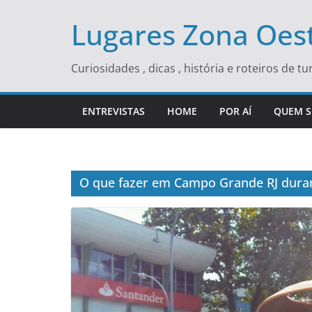
Skip
Lugares Zona Oest
to
content
Curiosidades , dicas , história e roteiros de 
ENTREVISTAS
HOME
POR AÍ
QUEM 
O que fazer em Campo Grande RJ duran