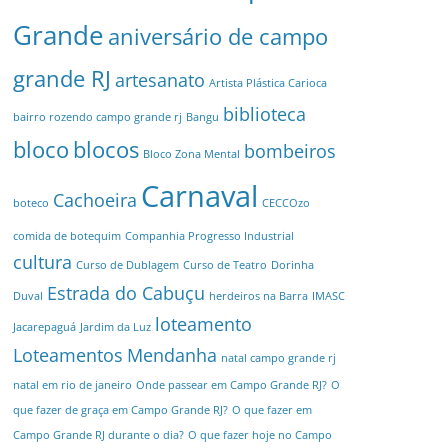
Grande
aniversário de campo
grande RJ
artesanato
Artista Plástica Carioca
biblioteca
bairro rozendo campo grande rj
Bangu
bloco
blocos
bombeiros
Bloco Zona Mental
Carnaval
Cachoeira
boteco
CECCOzo
comida de botequim
Companhia Progresso Industrial
cultura
Curso de Dublagem
Curso de Teatro
Dorinha
Estrada do Cabuçu
Duval
herdeiros na Barra
IMASC
loteamento
Jacarepaguá
Jardim da Luz
Loteamentos
Mendanha
natal campo grande rj
natal em rio de janeiro
Onde passear em Campo Grande RJ?
O
que fazer de graça em Campo Grande RJ?
O que fazer em
Campo Grande RJ durante o dia?
O que fazer hoje no Campo