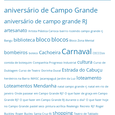
aniversário de Campo Grande
aniversário de campo grande RJ
artesanato
Artista Plástica Carioca
bairro rozendo campo grande rj
bloco
blocos
biblioteca
Bangu
Bloco Zona Mental
Carnaval
bombeiros
Cachoeira
boteco
CECCOzo
cultura
comida de botequim
Companhia Progresso Industrial
Curso de
Estrada do Cabuçu
Dublagem
Curso de Teatro
Dorinha Duval
loteamento
herdeiros na Barra
IMASC
Jacarepaguá
Jardim da Luz
Loteamentos
Mendanha
natal campo grande rj
natal em rio de
janeiro
Onde passear em Campo Grande RJ?
O que fazer de graça em Campo
Grande RJ?
O que fazer em Campo Grande RJ durante o dia?
O que fazer hoje
no Campo Grande
pastel seco
pintura acrílica
Realengo
Recreio
RJ?
Roger
shopping
Buckley
Roger Bucley
Santa Cruz RJ
Teatro de Tablado