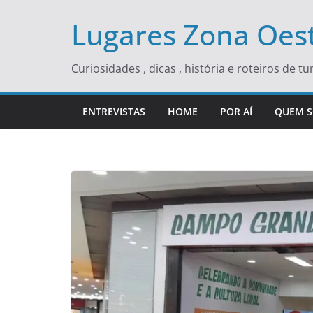
Skip
Lugares Zona Oest
to
content
Curiosidades , dicas , história e roteiros de 
ENTREVISTAS
HOME
POR AÍ
QUEM 