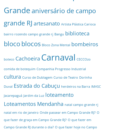
Grande
aniversário de campo
grande RJ
artesanato
Artista Plástica Carioca
biblioteca
bairro rozendo campo grande rj
Bangu
bloco
blocos
bombeiros
Bloco Zona Mental
Carnaval
Cachoeira
boteco
CECCOzo
comida de botequim
Companhia Progresso Industrial
cultura
Curso de Dublagem
Curso de Teatro
Dorinha
Estrada do Cabuçu
Duval
herdeiros na Barra
IMASC
loteamento
Jacarepaguá
Jardim da Luz
Loteamentos
Mendanha
natal campo grande rj
natal em rio de janeiro
Onde passear em Campo Grande RJ?
O
que fazer de graça em Campo Grande RJ?
O que fazer em
Campo Grande RJ durante o dia?
O que fazer hoje no Campo