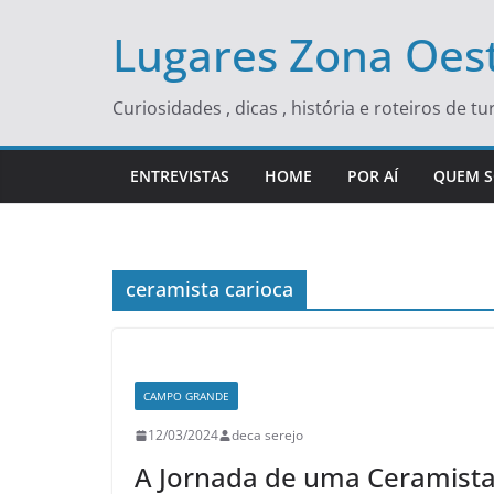
Skip
Lugares Zona Oest
to
content
Curiosidades , dicas , história e roteiros de 
ENTREVISTAS
HOME
POR AÍ
QUEM 
ceramista carioca
CAMPO GRANDE
12/03/2024
deca serejo
A Jornada de uma Ceramista