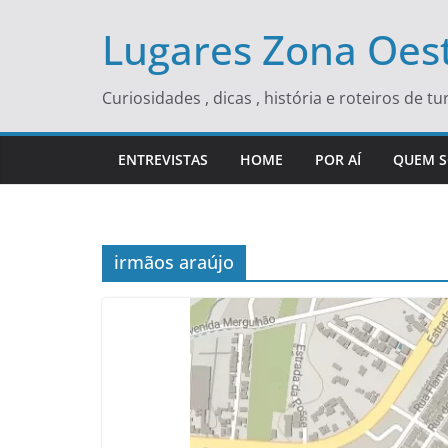
Skip
Lugares Zona Oest
to
content
Curiosidades , dicas , história e roteiros de 
ENTREVISTAS
HOME
POR AÍ
QUEM 
irmãos araújo