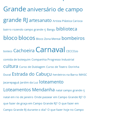
Grande
aniversário de campo
grande RJ
artesanato
Artista Plástica Carioca
biblioteca
bairro rozendo campo grande rj
Bangu
bloco
blocos
bombeiros
Bloco Zona Mental
Carnaval
Cachoeira
boteco
CECCOzo
comida de botequim
Companhia Progresso Industrial
cultura
Curso de Dublagem
Curso de Teatro
Dorinha
Estrada do Cabuçu
Duval
herdeiros na Barra
IMASC
loteamento
Jacarepaguá
Jardim da Luz
Loteamentos
Mendanha
natal campo grande rj
natal em rio de janeiro
Onde passear em Campo Grande RJ?
O
que fazer de graça em Campo Grande RJ?
O que fazer em
Campo Grande RJ durante o dia?
O que fazer hoje no Campo